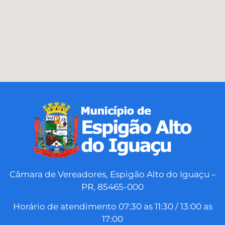
Câmara de Vereadores, Espigão Alto do Iguaçu –
PR, 85465-000
Horário de atendimento 07:30 as 11:30 / 13:00 as
17:00