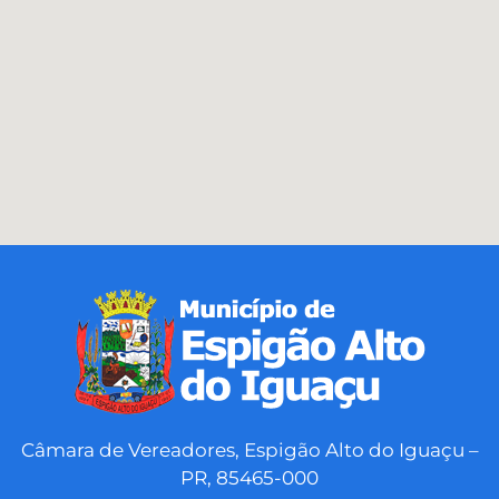
Câmara de Vereadores, Espigão Alto do Iguaçu –
PR, 85465-000